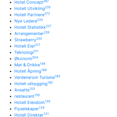
287
Hotel Concept
276
Hotell Utvikling
272
Hotell Partnere
235
Nye Ledere
227
Hotell Statistikk
226
Arrangementer
220
Strawberry
217
Hotell Eier
211
Teknologi
204
Økonomi
194
Mat & Drikke
189
Hotell Åpning
183
Verdensrom Turisme
182
Hotell utbygging
153
Ansatte
150
restaurant
139
Hotell Eiendom
134
Flyselskaper
131
Hotell Direktør