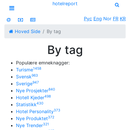
hotel
report
Open menu
Рус
Eng
Nor
FR
KR
Hoved Side
By tag
By tag
Populære emneknagger:
1458
Turisme
963
Svensk
947
Sverige
840
Nye Prosjekter
498
Hotell Kjeder
430
Statistikk
373
Hotel Personality
372
Nye Produktet
321
Nye Trender