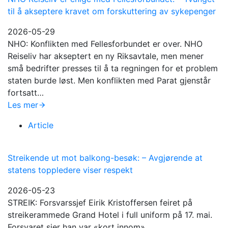
til å akseptere kravet om forskuttering av sykepenger
2026-05-29
NHO: Konflikten med Fellesforbundet er over. NHO
Reiseliv har akseptert en ny Riksavtale, men mener
små bedrifter presses til å ta regningen for et problem
staten burde løst. Men konflikten med Parat gjenstår
fortsatt…
Les mer
Article
Streikende ut mot balkong-besøk: –⁠ Avgjørende at
statens toppledere viser respekt
2026-05-23
STREIK: Forsvarssjef Eirik Kristoffersen feiret på
streikerammede Grand Hotel i full uniform på 17. mai.
Forsvaret sier han var «kort innom».