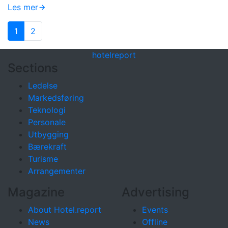
Les mer
1
2
hotel
report
Sections
Ledelse
Markedsføring
Teknologi
Personale
Utbygging
Bærekraft
Turisme
Arrangementer
Magazine
Advertising
About Hotel.report
Events
News
Offline