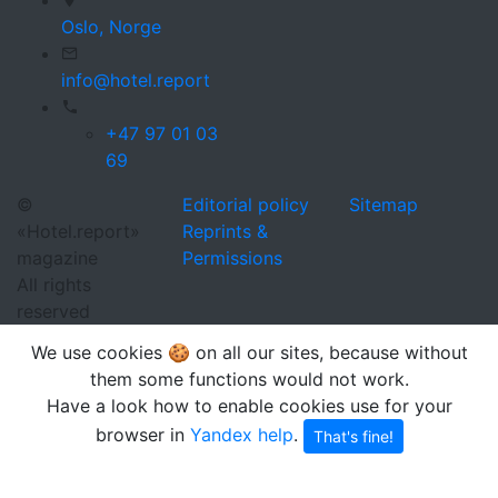
Oslo,
Norge
info@hotel.report
+47 97 01 03
69
©
Editorial policy
Sitemap
«Hotel.report»
Reprints &
magazine
Permissions
All rights
reserved
We use cookies 🍪 on all our sites, because without
them some functions would not work.
Have a look how to enable cookies use for your
browser in
Yandex help
.
That's fine!