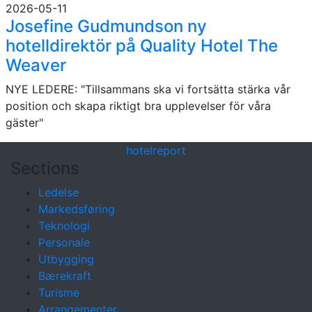
2026-05-11
Josefine Gudmundson ny
hotelldirektör på Quality Hotel The
Weaver
NYE LEDERE: "Tillsammans ska vi fortsätta stärka vår
position och skapa riktigt bra upplevelser för våra
gäster"
hotel
report
Sections
Ledelse
Markedsføring
Teknologi
Personale
Utbygging
Bærekraft
Turisme
Arrangementer