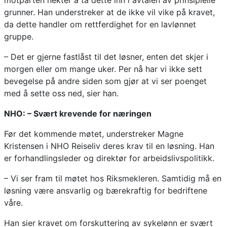
motparten nekter å ta dette inn i avtalen av prinsipielle
grunner. Han understreker at de ikke vil vike på kravet,
da dette handler om rettferdighet for en lavlønnet
gruppe.
– Det er gjerne fastlåst til det løsner, enten det skjer i
morgen eller om mange uker. Per nå har vi ikke sett
bevegelse på andre siden som gjør at vi ser poenget
med å sette oss ned, sier han.
NHO: – Svært krevende for næringen
Før det kommende møtet, understreker Magne
Kristensen i NHO Reiseliv deres krav til en løsning. Han
er forhandlingsleder og direktør for arbeidslivspolitikk.
– Vi ser fram til møtet hos Riksmekleren. Samtidig må en
løsning være ansvarlig og bærekraftig for bedriftene
våre.
Han sier kravet om forskuttering av sykelønn er svært