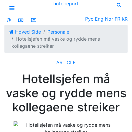
hotel
report
Open menu
Рус
Eng
Nor
FR
KR
Hoved Side
Personale
Hotellsjefen må vaske og rydde mens
kollegaene streiker
ARTICLE
Hotellsjefen må
vaske og rydde mens
kollegaene streiker