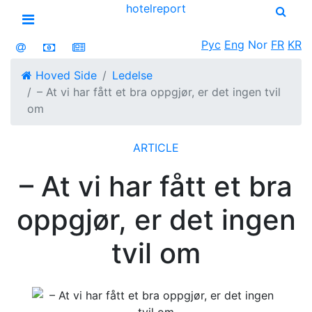
hotel
report
Open menu
Рус
Eng
Nor
FR
KR
Hoved Side
Ledelse
– At vi har fått et bra oppgjør, er det ingen tvil
om
ARTICLE
– At vi har fått et bra
oppgjør, er det ingen
tvil om