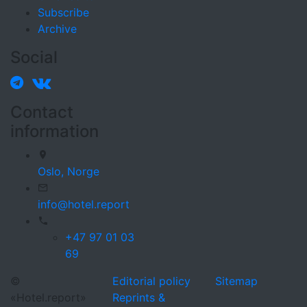
Subscribe
Archive
Social
Contact
information
Oslo,
Norge
info@hotel.report
+47 97 01 03
69
©
Editorial policy
Sitemap
«Hotel.report»
Reprints &