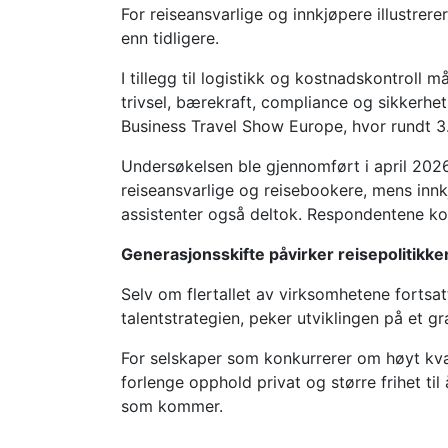
For reiseansvarlige og innkjøpere illustrere
enn tidligere.
I tillegg til logistikk og kostnadskontroll
trivsel, bærekraft, compliance og sikkerhe
Business Travel Show Europe, hvor rundt 3.
Undersøkelsen ble gjennomført i april 2026 
reiseansvarlige og reisebookere, mens inn
assistenter også deltok. Respondentene kom
Generasjonsskifte påvirker reisepolitikke
Selv om flertallet av virksomhetene fortsat
talentstrategien, peker utviklingen på et gra
For selskaper som konkurrerer om høyt kvalif
forlenge opphold privat og større frihet til
som kommer.