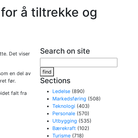
for å tiltrekke og
Search on site
tte. Det viser
find
som en del av
Sections
ret før.
Ledelse
(890)
det falt fra
Markedsføring
(508)
Teknologi
(403)
Personale
(570)
Utbygging
(535)
Bærekraft
(102)
Turisme
(718)