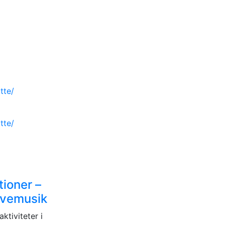
tte/
tte/
ioner –
livemusik
tiviteter i