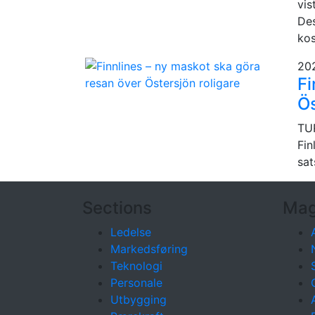
vis
Des
kos
20
Fi
Ös
TUR
Fin
sat
Sections
Mag
Ledelse
Markedsføring
Teknologi
Personale
Utbygging