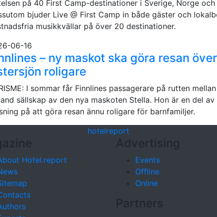
telsen på 40 First Camp-destinationer i Sverige, Norge oc
sutom bjuder Live @ First Camp in både gäster och lokalbor
tnadsfria musikkvällar på över 20 destinationer.
26-06-16
nnlines – ny maskot ska göra resan över
tersjön roligare
ISME: I sommar får Finnlines passagerare på rutten mellan
land sällskap av den nya maskoten Stella. Hon är en del av 
sning på att göra resan ännu roligare för barnfamiljer.
hotel
report
azine
Advertising
About Hotel.report
Events
News
Offline
Sitemap
Online
Contacts
Partners
Authors