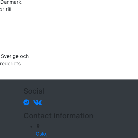
h Danmark.
 till
 Sverige och
rederiets
Social
Contact information
Oslo,