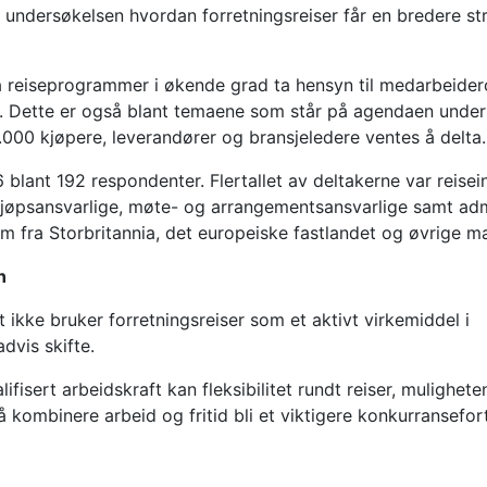
r undersøkelsen hvordan forretningsreiser får en bredere str
 må reiseprogrammer i økende grad ta hensyn til medarbeider
t. Dette er også blant temaene som står på agendaen under
000 kjøpere, leverandører og bransjeledere ventes å delta.
blant 192 respondenter. Flertallet av deltakerne var reisei
kjøpsansvarlige, møte- og arrangementsansvarlige samt adm
 fra Storbritannia, det europeiske fastlandet og øvrige m
n
t ikke bruker forretningsreiser som et aktivt virkemiddel i
dvis skifte.
isert arbeidskraft kan fleksibilitet rundt reiser, muligheten
 å kombinere arbeid og fritid bli et viktigere konkurransefort