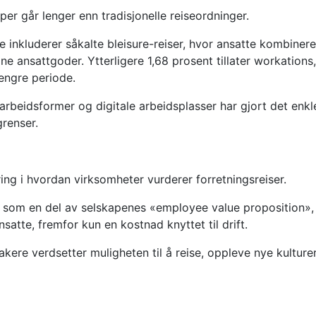
er går lenger enn tradisjonelle reiseordninger.
 inkluderer såkalte bleisure-reiser, hvor ansatte kombinere
ne ansattgoder. Ytterligere 1,68 prosent tillater workations
lengre periode.
beidsformer og digitale arbeidsplasser har gjort det enkl
grenser.
ring i hvordan virksomheter vurderer forretningsreiser.
å som en del av selskapenes «employee value proposition»,
satte, fremfor kun en kostnad knyttet til drift.
kere verdsetter muligheten til å reise, oppleve nye kulture