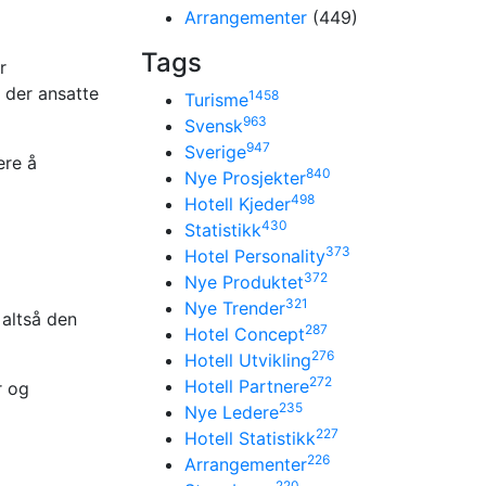
Arrangementer
(449)
Tags
r
, der ansatte
1458
Turisme
963
Svensk
947
Sverige
ere å
840
Nye Prosjekter
498
Hotell Kjeder
430
Statistikk
373
Hotel Personality
372
Nye Produktet
321
Nye Trender
 altså den
287
Hotel Concept
276
Hotell Utvikling
272
Hotell Partnere
r og
235
Nye Ledere
227
Hotell Statistikk
226
Arrangementer
220