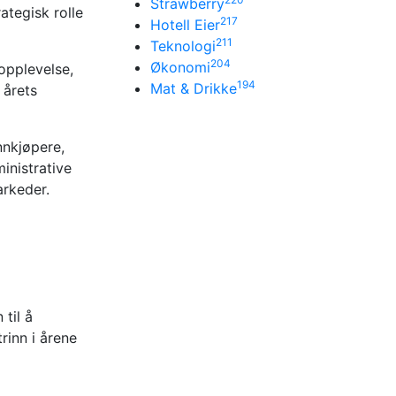
Strawberry
ategisk rolle
217
Hotell Eier
211
Teknologi
204
Økonomi
opplevelse,
194
Mat & Drikke
 årets
nnkjøpere,
inistrative
arkeder.
 til å
rinn i årene