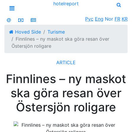
hotel
report
Open menu
Рус
Eng
Nor
FR
KR
Hoved Side
Turisme
Finnlines – ny maskot ska göra resan över
Östersjön roligare
ARTICLE
Finnlines – ny maskot
ska göra resan över
Östersjön roligare