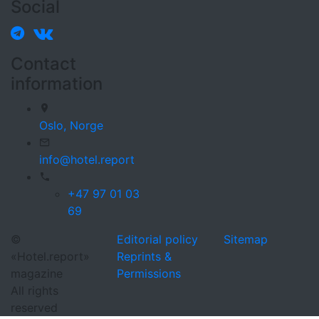
Social
Contact
information
Oslo,
Norge
info@hotel.report
+47 97 01 03
69
©
Editorial policy
Sitemap
«Hotel.report»
Reprints &
magazine
Permissions
All rights
reserved