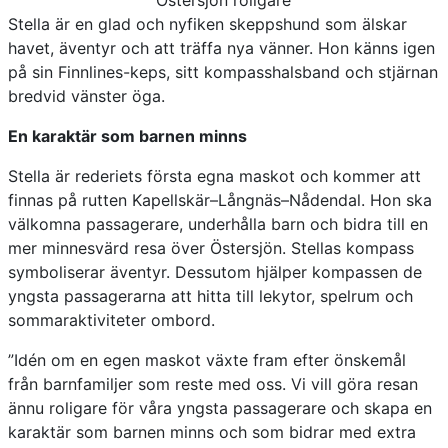
Stella är en glad och nyfiken skeppshund som älskar
havet, äventyr och att träffa nya vänner. Hon känns igen
på sin Finnlines-keps, sitt kompasshalsband och stjärnan
bredvid vänster öga.
En karaktär som barnen minns
Stella är rederiets första egna maskot och kommer att
finnas på rutten Kapellskär–Långnäs–Nådendal. Hon ska
välkomna passagerare, underhålla barn och bidra till en
mer minnesvärd resa över Östersjön. Stellas kompass
symboliserar äventyr. Dessutom hjälper kompassen de
yngsta passagerarna att hitta till lekytor, spelrum och
sommaraktiviteter ombord.
”Idén om en egen maskot växte fram efter önskemål
från barnfamiljer som reste med oss. Vi vill göra resan
ännu roligare för våra yngsta passagerare och skapa en
karaktär som barnen minns och som bidrar med extra