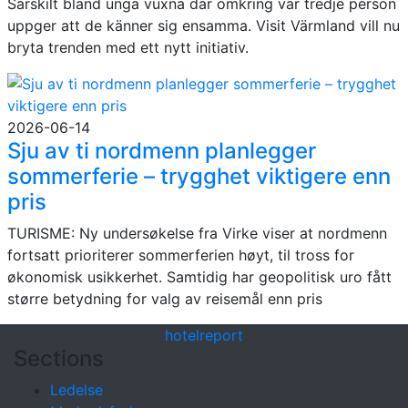
Särskilt bland unga vuxna där omkring var tredje person
uppger att de känner sig ensamma. Visit Värmland vill nu
bryta trenden med ett nytt initiativ.
2026-06-14
Sju av ti nordmenn planlegger
sommerferie – trygghet viktigere enn
pris
TURISME: Ny undersøkelse fra Virke viser at nordmenn
fortsatt prioriterer sommerferien høyt, til tross for
økonomisk usikkerhet. Samtidig har geopolitisk uro fått
større betydning for valg av reisemål enn pris
hotel
report
Sections
Ledelse