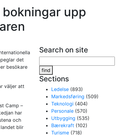
a bokningar upp
aren
Search on site
nternationella
speglar det
ler besökare
find
Sections
r väljer att
Ledelse
(893)
Markedsføring
(509)
Teknologi
(404)
irst Camp –
Personale
(570)
kedjan har
Utbygging
(535)
dstena och
Bærekraft
(102)
landet blir
Turisme
(718)