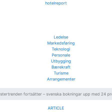
hotel
report
Ledelse
Markedsføring
Teknologi
Personale
Utbygging
Bærekraft
Turisme
Arrangementer
tertrenden fortsätter – svenska bokningar upp med 24 p
ARTICLE