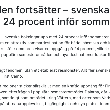
n fortsätter – svensk
 24 procent inför somm
 som en attraktiv sommardestination för både inhemska och i
er inför sommaren visar en uppgång på 24 procent, vilket 
e populära semesterområden och nya destinationer lockar f
lligt fenomen, utan ett etablerat resmönster. Allt fler svenska
 First Camp.
a regioner sticker särskilt ut med en kraftig uppgång för F
Även efterfrågan i populära semesterområdet Dalarna, där 
tark, samtidigt som området kring Vättern, med orter som Va
 på att naturupplevelser, tillgänglighet och nya platser inom 