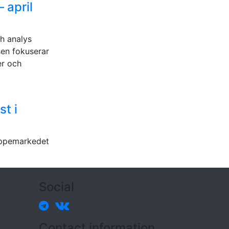
 april
h analys
sen fokuserar
er och
st i
uppemarkedet
Social
Contact information