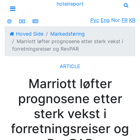
hotel
report
Open menu
Рус
Eng
Nor
FR
KR
Hoved Side
Markedsføring
Marriott løfter prognosene etter sterk vekst i
forretningsreiser og RevPAR
ARTICLE
Marriott løfter
prognosene etter
sterk vekst i
forretningsreiser og