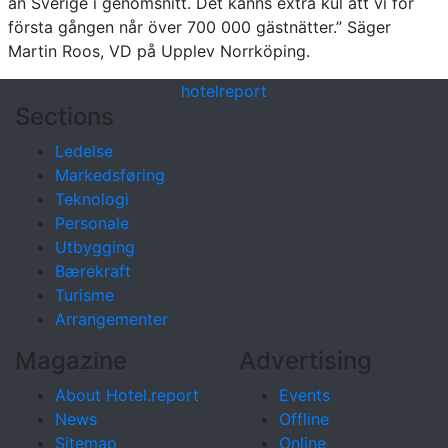
än Sverige i genomsnitt. Det känns extra kul att vi för
första gången når över 700 000 gästnätter.” Säger
Martin Roos, VD på Upplev Norrköping.
hotel
report
Sections
Ledelse
Markedsføring
Teknologi
Personale
Utbygging
Bærekraft
Turisme
Arrangementer
Magazine
Advertising
About Hotel.report
Events
News
Offline
Sitemap
Online