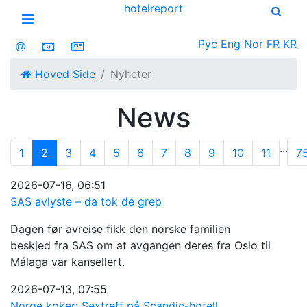
hotel
report
Open menu
Рус
Eng
Nor
FR
KR
Hoved Side
Nyheter
News
...
1
2
3
4
5
6
7
8
9
10
11
7
2026-07-16, 06:51
SAS avlyste – da tok de grep
Dagen før avreise fikk den norske familien
beskjed fra SAS om at avgangen deres fra Oslo til
Málaga var kansellert.
2026-07-13, 07:55
Norge koker: Sextreff på Scandic-hotell