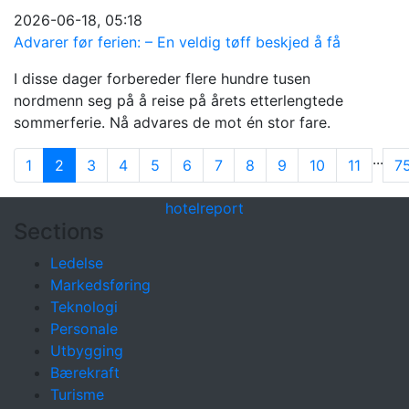
2026-06-18, 05:18
Advarer før ferien: – En veldig tøff beskjed å få
I disse dager forbereder flere hundre tusen
nordmenn seg på å reise på årets etterlengtede
sommerferie. Nå advares de mot én stor fare.
...
1
2
3
4
5
6
7
8
9
10
11
7
hotel
report
Sections
Ledelse
Markedsføring
Teknologi
Personale
Utbygging
Bærekraft
Turisme