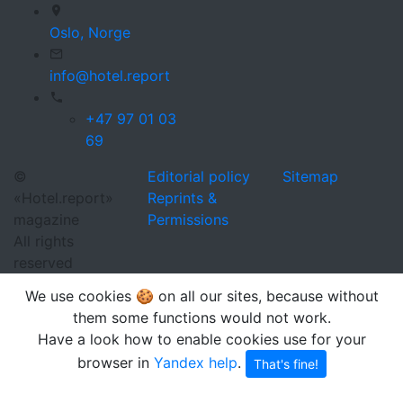
Oslo,
Norge
info@hotel.report
+47 97 01 03
69
©
Editorial policy
Sitemap
«Hotel.report»
Reprints &
magazine
Permissions
All rights
reserved
We use cookies 🍪 on all our sites, because without
them some functions would not work.
Have a look how to enable cookies use for your
browser in
Yandex help
.
That's fine!