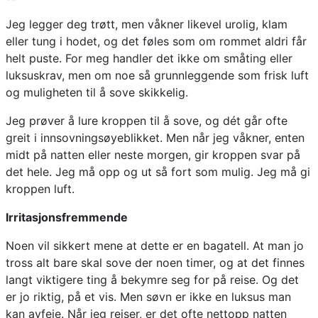
Jeg legger deg trøtt, men våkner likevel urolig, klam
eller tung i hodet, og det føles som om rommet aldri får
helt puste. For meg handler det ikke om småting eller
luksuskrav, men om noe så grunnleggende som frisk luft
og muligheten til å sove skikkelig.
Jeg prøver å lure kroppen til å sove, og dét går ofte
greit i innsovningsøyeblikket. Men når jeg våkner, enten
midt på natten eller neste morgen, gir kroppen svar på
det hele. Jeg må opp og ut så fort som mulig. Jeg må gi
kroppen luft.
Irritasjonsfremmende
Noen vil sikkert mene at dette er en bagatell. At man jo
tross alt bare skal sove der noen timer, og at det finnes
langt viktigere ting å bekymre seg for på reise. Og det
er jo riktig, på et vis. Men søvn er ikke en luksus man
kan avfeie. Når jeg reiser, er det ofte nettopp natten