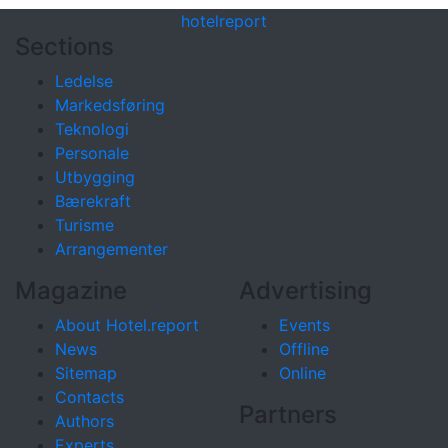
hotel
report
Sections
Ledelse
Markedsføring
Teknologi
Personale
Utbygging
Bærekraft
Turisme
Arrangementer
Magazine
Advertising
About Hotel.report
Events
News
Offline
Sitemap
Online
Contacts
Partners
Authors
Experts