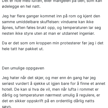
Det er noe med luften, eller mangelen på den, som kan
ødelegge en hel natt.
Jeg har flere ganger kommet inn på rom og kjent den
samme umiddelbare skuffelsen: vinduene kan ikke
åpnes, luften føles brukt opp, og temperaturen lar seg
nesten ikke styre uten at man er utdannet ingeniør.
Da er det som om kroppen min protesterer før jeg i det
hele tatt har pakket ut.
Den umulige oppgaven
Jeg hater når det skjer, og mer enn én gang har jeg
seriøst vurdert å sjekke ut igjen bare for å finne et annet
hotell. De kan si hva de vil, men når lufta i rommet er
dårlig og temperaturen nærmest umulig å regulere, er
det en sikker oppskrift på en ordentlig dårlig natts
søvn.