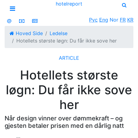
hotel
report
Open menu
Рус
Eng
Nor
FR
KR
Hoved Side
Ledelse
Hotellets største løgn: Du får ikke sove her
ARTICLE
Hotellets største
løgn: Du får ikke sove
her
Når design vinner over dømmekraft – og
gjesten betaler prisen med en dårlig natt