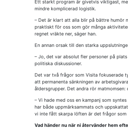
Ett starkt program är givetvis viktigast, m
mindre komplicerad logistik.
– Det är klart att alla blir på bättre humör
praktiskt för oss som gör många aktiviteter
regnet vräkte ner, säger han.
En annan orsak till den starka uppslutningen
– Jo, det var absolut fler personer på plats
politiska diskussioner.
Det var två frågor som Visita fokuserade t
att permanenta sänkningen av arbetsgivaravg
åldersgrupper. Det andra rör matmomsen: 
– Vi hade med oss en kampanj som syntes 
har både uppmärksammats och uppskattats.
vi inte fått skarpa löften är det frågor som
Vad händer nu när ni återvänder hem eft