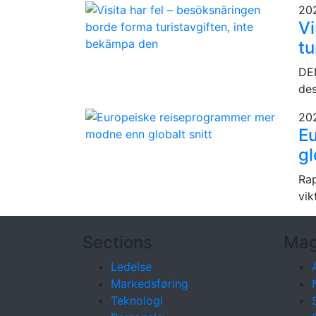
20
Vi
tu
DEB
des
20
E
gl
Rap
vik
Sections
Mag
Ledelse
Markedsføring
Teknologi