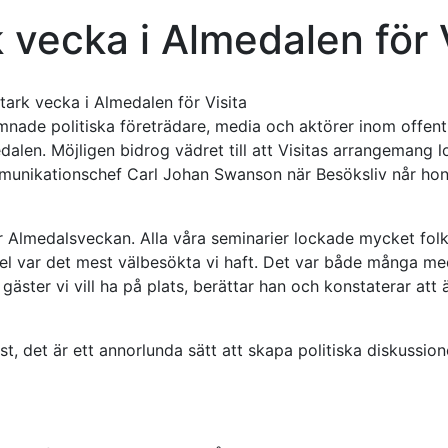
 vecka i Almedalen för 
ade politiska företrädare, media och aktörer inom offentli
dalen. Möjligen bidrog vädret till att Visitas arrangemang 
kommunikationschef Carl Johan Swanson när Besöksliv når h
r Almedalsveckan. Alla våra seminarier lockade mycket folk
gel var det mest välbesökta vi haft. Det var både många 
 gäster vi vill ha på plats, berättar han och konstaterar att
st, det är ett annorlunda sätt att skapa politiska diskussio