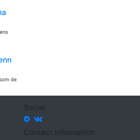
ma
dens
enn
 som de
Social
Contact information