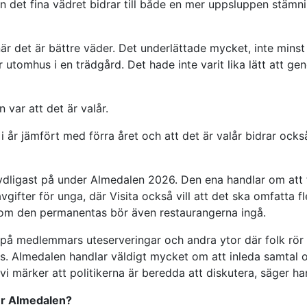
en det fina vädret bidrar till både en mer uppsluppen stämn
 när det är bättre väder. Det underlättade mycket, inte minst
 utomhus i en trädgård. Det hade inte varit lika lätt att g
 var att det är valår.
 i år jämfört med förra året och att det är valår bidrar också
ydligast på under Almedalen 2026. Den ena handlar om att f
ifter för unga, där Visita också vill att det ska omfatta fl
om den permanentas bör även restaurangerna ingå.
på medlemmars uteserveringar och andra ytor där folk rör
 Almedalen handlar väldigt mycket om att inleda samtal
 vi märker att politikerna är beredda att diskutera, säger ha
er Almedalen?