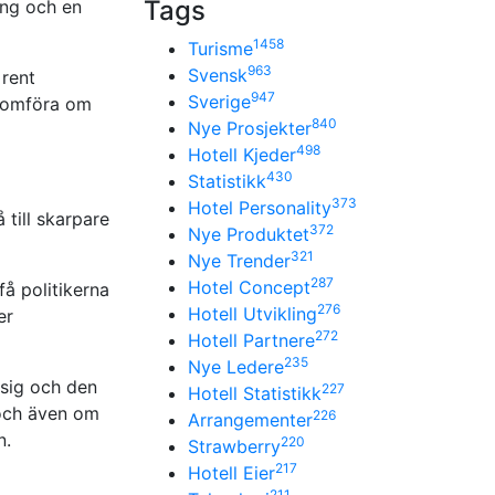
Tags
ing och en
1458
Turisme
963
Svensk
 rent
947
Sverige
enomföra om
840
Nye Prosjekter
498
Hotell Kjeder
430
Statistikk
373
Hotel Personality
 till skarpare
372
Nye Produktet
321
Nye Trender
287
Hotel Concept
å politikerna
276
Hotell Utvikling
er
272
Hotell Partnere
235
Nye Ledere
 sig och den
227
Hotell Statistikk
 och även om
226
Arrangementer
n.
220
Strawberry
217
Hotell Eier
211