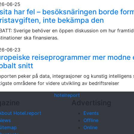
26-06-25
sita har fel – besöksnäringen borde for
ristavgiften, inte bekämpa den
ATT: Sverige behöver en öppen diskussion om hur framti
tinationer ska finansieras.
26-06-23
uropeiske reiseprogrammer mer modne 
obalt snitt
porten peker på data, integrasjoner og kunstig intelligens
tigste områdene for videre utvikling av bedriftsreiser
hotel
report
azine
Advertising
About Hotel.report
Events
News
Offline
Sitemap
Online