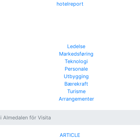
hotel
report
Ledelse
Markedsføring
Teknologi
Personale
Utbygging
Bærekraft
Turisme
Arrangementer
i Almedalen för Visita
ARTICLE