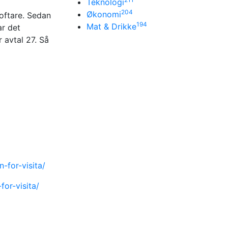
Teknologi
204
Økonomi
oftare. Sedan
194
Mat & Drikke
ar det
 avtal 27. Så
-for-visita/
for-visita/