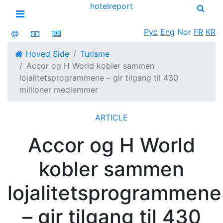
hotel
report
Open menu
Рус
Eng
Nor
FR
KR
Hoved Side
Turisme
Accor og H World kobler sammen
lojalitetsprogrammene – gir tilgang til 430
millioner medlemmer
ARTICLE
Accor og H World
kobler sammen
lojalitetsprogrammene
– gir tilgang til 430