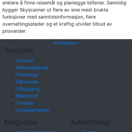
enklere å finne reisemål og planlegge bilferier. Samtidig
bygger Skyscanner ut flere av sine mest brukte
funksjoner med sanntidsinformasjon, flere
overnattingssteder og et kraftig utvidet tilbud av
prisvarsler
hotel
report
Sections
Ledelse
Markedsføring
Teknologi
Personale
Utbygging
Bærekraft
Turisme
Arrangementer
Magazine
Advertising