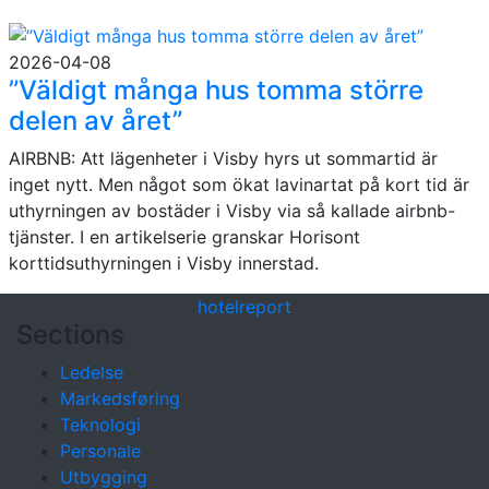
2026-04-08
”Väldigt många hus tomma större
delen av året”
AIRBNB: Att lägenheter i Visby hyrs ut sommartid är
inget nytt. Men något som ökat lavinartat på kort tid är
uthyrningen av bostäder i Visby via så kallade airbnb-
tjänster. I en artikelserie granskar Horisont
korttidsuthyrningen i Visby innerstad.
hotel
report
Sections
Ledelse
Markedsføring
Teknologi
Personale
Utbygging