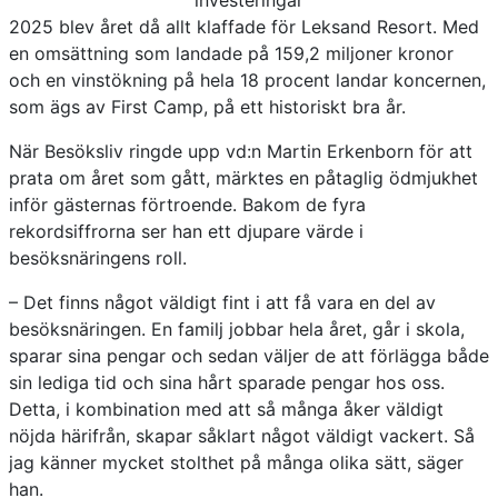
2025 blev året då allt klaffade för Leksand Resort. Med
en omsättning som landade på 159,2 miljoner kronor
och en vinstökning på hela 18 procent landar koncernen,
som ägs av First Camp, på ett historiskt bra år.
När Besöksliv ringde upp vd:n Martin Erkenborn för att
prata om året som gått, märktes en påtaglig ödmjukhet
inför gästernas förtroende. Bakom de fyra
rekordsiffrorna ser han ett djupare värde i
besöksnäringens roll.
– Det finns något väldigt fint i att få vara en del av
besöksnäringen. En familj jobbar hela året, går i skola,
sparar sina pengar och sedan väljer de att förlägga både
sin lediga tid och sina hårt sparade pengar hos oss.
Detta, i kombination med att så många åker väldigt
nöjda härifrån, skapar såklart något väldigt vackert. Så
jag känner mycket stolthet på många olika sätt, säger
han.