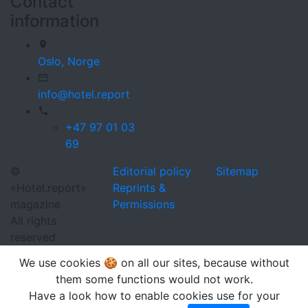
Contact
information
Oslo,
Norge
info@hotel.report
+47 97 01 03
69
©
Editorial policy
Sitemap
«Hotel.report»
Reprints &
magazine
Permissions
All rights
reserved
We use cookies 🍪 on all our sites, because without
them some functions would not work.
Have a look how to enable cookies use for your