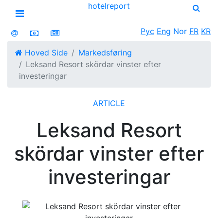
hotel
report
Open menu
Рус
Eng
Nor
FR
KR
Hoved Side
Markedsføring
Leksand Resort skördar vinster efter
investeringar
ARTICLE
Leksand Resort
skördar vinster efter
investeringar