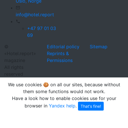
Oslo,
Norge
info@hotel.report
+47 97 01 03
69
©
Editorial policy
Sitemap
«Hotel.report»
Reprints &
magazine
Permissions
All rights
reserved
We use cookies 🍪 on all our sites, because without
them some functions would not work.
Have a look how to enable cookies use for your
browser in
Yandex help
.
That's fine!