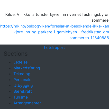
Kilde: Vil ikke la turister kjøre inn i vernet festningsby o
sommere
https://nrk.no/osloogviken/foreslar-at-besokende-ikke-kan
kjore-inn-og-parkere-i-gamlebyen-i-fredrikstad-om
sommeren-1.1640886
hotel
report
Sections
Ledelse
Markedsføring
Teknologi
Personale
Utbygging
Bærekraft
Turisme
Arrangementer