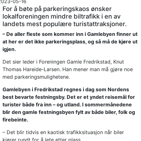
2023-05-16
For å bøte på parkeringskaos ønsker
lokalforeningen mindre biltrafikk i en av
landets mest populære turistattraksjoner.
– De aller fleste som kommer inn i Gamlebyen finner ut
at her er det ikke parkeringsplass, og så må de kjøre ut
igjen.
Det sier leder i Foreningen Gamle Fredrikstad, Knut
Thomas Hareide-Larsen. Han mener man må gjøre noe
med parkeringsmulighetene.
Gamlebyen i Fredrikstad regnes i dag som Nordens
best bevarte festningsby. Det er et yndet reisemål for
turister både fra inn – og utland. I sommermånedene
blir den gamle festningsbyen fylt av både biler, folk og
firebeinte.
– Det blir tidvis en kaotisk trafikksituasjon når biler
kjører rundt for å lete etter plass.