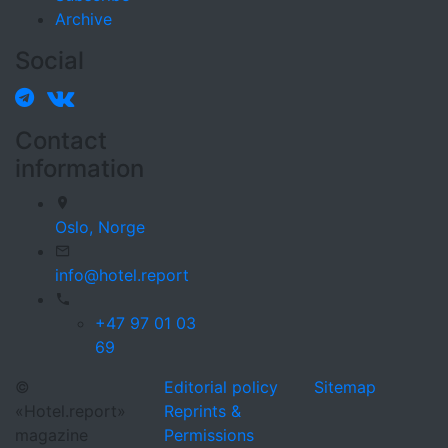
Archive
Social
Contact
information
Oslo,
Norge
info@hotel.report
+47 97 01 03
69
©
Editorial policy
Sitemap
«Hotel.report»
Reprints &
magazine
Permissions