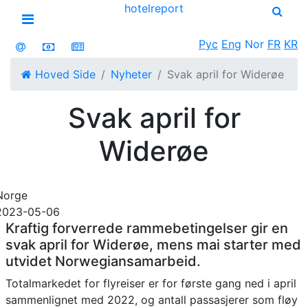
hotel
report
Open menu
Рус
Eng
Nor
FR
KR
Hoved Side
Nyheter
Svak april for Widerøe
Svak april for
Widerøe
Norge
2023-05-06
Kraftig forverrede rammebetingelser gir en
svak april for Widerøe, mens mai starter med
utvidet Norwegiansamarbeid.
Totalmarkedet for flyreiser er for første gang ned i april
sammenlignet med 2022, og antall passasjerer som fløy