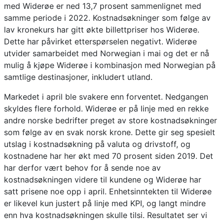
med Widerøe er ned 13,7 prosent sammenlignet med
samme periode i 2022. Kostnadsøkninger som følge av
lav kronekurs har gitt økte billettpriser hos Widerøe.
Dette har påvirket etterspørselen negativt. Widerøe
utvider samarbeidet med Norwegian i mai og det er nå
mulig å kjøpe Widerøe i kombinasjon med Norwegian på
samtlige destinasjoner, inkludert utland.
Markedet i april ble svakere enn forventet. Nedgangen
skyldes flere forhold. Widerøe er på linje med en rekke
andre norske bedrifter preget av store kostnadsøkninger
som følge av en svak norsk krone. Dette gir seg spesielt
utslag i kostnadsøkning på valuta og drivstoff, og
kostnadene har her økt med 70 prosent siden 2019. Det
har derfor vært behov for å sende noe av
kostnadsøkningen videre til kundene og Widerøe har
satt prisene noe opp i april. Enhetsinntekten til Widerøe
er likevel kun justert på linje med KPI, og langt mindre
enn hva kostnadsøkningen skulle tilsi. Resultatet ser vi