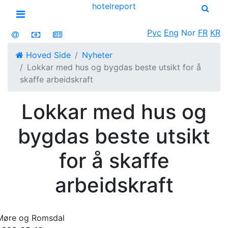
hotel
report
Open menu
Рус
Eng
Nor
FR
KR
Hoved Side
Nyheter
Lokkar med hus og bygdas beste utsikt for å
skaffe arbeidskraft
Lokkar med hus og
bygdas beste utsikt
for å skaffe
arbeidskraft
Møre og Romsdal