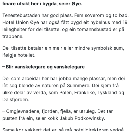
finare utsikt her i bygda, seier Øye.
Tenestebustaden har god plass. Fem soverom og to bad.
Hotel Union Øye har også fått bygd eit hybelhus med 19
leilegheiter for dei tilsette, og ein tomannsbustad er på
trappene.
Dei tilsette betalar ein meir eller mindre symbolsk sum,
ifølgje hotellet.
– Blir vanskelegare og vanskelegare
Dei som arbeidar her har jobba mange plassar, men dei
lèt seg blende av naturen på Sunnmøre. Dei kjem frå
ulike delar av verda, som Polen, Frankrike, Tyskland og
Dalsfjorden.
– Omgjevnadene, fjorden, fjella, er utruleg. Det tar
pusten frå ein, seier kokk Jakub Podkowinsky.
Same kor vakkert det er, så må hotelldirektøren vedgå