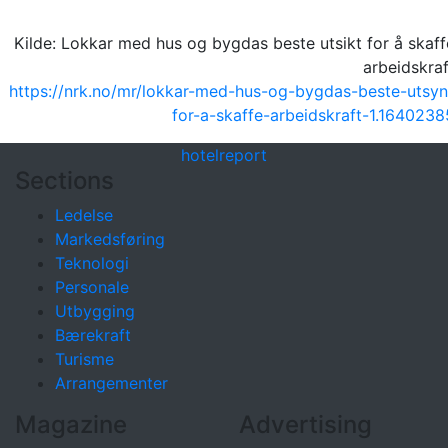
Kilde: Lokkar med hus og bygdas beste utsikt for å skaff
arbeidskraf
https://nrk.no/mr/lokkar-med-hus-og-bygdas-beste-utsyn
for-a-skaffe-arbeidskraft-1.1640238
hotel
report
Sections
Ledelse
Markedsføring
Teknologi
Personale
Utbygging
Bærekraft
Turisme
Arrangementer
Magazine
Advertising