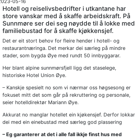
2023-05-16
Hotell og reiselivsbedrifter i utkantane har
store vanskar med å skaffe arbeidskraft. På
Sunnmøre ser dei seg nøydde til å lokke med
familiebustad for å skaffe kjøkkensjef.
Det er eit stort behov for fleire hender i hotell- og
restaurantnæringa. Det merkar dei særleg på mindre
stader, som bygda Øye med rundt 50 innbyggarar.
Her blant alpine sunnmørsfjell ligg det staselege,
historiske Hotel Union Øye.
– Kanskje spesielt no som vi nærmar oss høgsesong er
fokuset mitt det som går på rekruttering og personale,
seier hotelldirektør Mariann Øye.
Akkurat no manglar hotellet ein kjøkensjef. Derfor lokkar
dei med ein einebustad med særleg god plassering
– Eg garanterer at det i alle fall ikkje finst hus med