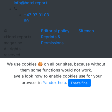
info@hotel.report
+47 97 01 03
69
©
Editorial policy
Sitemap
«Hotel.report»
Reprints &
magazine
Permissions
All rights
reserved
We use cookies 🍪 on all our sites, because without
them some functions would not work.
Have a look how to enable cookies use for your
browser in
Yandex help
.
That's fine!