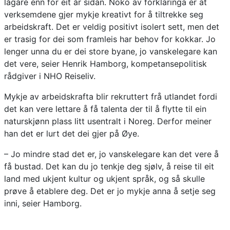
lågare enn for eit år sidan. Noko av forklaringa er at
verksemdene gjer mykje kreativt for å tiltrekke seg
arbeidskraft. Det er veldig positivt isolert sett, men det
er trasig for dei som framleis har behov for kokkar. Jo
lenger unna du er dei store byane, jo vanskelegare kan
det vere, seier Henrik Hamborg, kompetansepolitisk
rådgiver i NHO Reiseliv.
Mykje av arbeidskrafta blir rekruttert frå utlandet fordi
det kan vere lettare å få talenta der til å flytte til ein
naturskjønn plass litt usentralt i Noreg. Derfor meiner
han det er lurt det dei gjer på Øye.
– Jo mindre stad det er, jo vanskelegare kan det vere å
få bustad. Det kan du jo tenkje deg sjølv, å reise til eit
land med ukjent kultur og ukjent språk, og så skulle
prøve å etablere deg. Det er jo mykje anna å setje seg
inni, seier Hamborg.