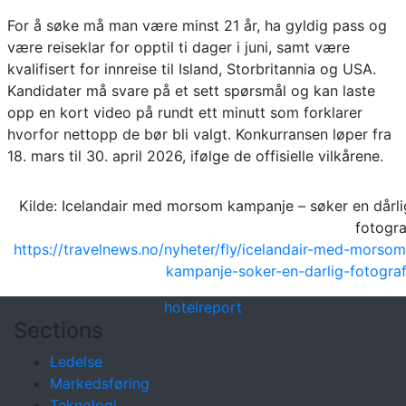
For å søke må man være minst 21 år, ha gyldig pass og
være reiseklar for opptil ti dager i juni, samt være
kvalifisert for innreise til Island, Storbritannia og USA.
Kandidater må svare på et sett spørsmål og kan laste
opp en kort video på rundt ett minutt som forklarer
hvorfor nettopp de bør bli valgt. Konkurransen løper fra
18. mars til 30. april 2026, ifølge de offisielle vilkårene.
Kilde: Icelandair med morsom kampanje – søker en dårli
fotogra
https://travelnews.no/nyheter/fly/icelandair-med-morsom
kampanje-soker-en-darlig-fotograf
hotel
report
Sections
Ledelse
Markedsføring
Teknologi