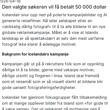
2026-04-18
Den valgte søkeren vil få betalt 50 000 dollar
Icelandair snur opp ned på polerte kampanjebilder og AI
genererte reisefilmer. Nå leter selskapet etter en
«skikkelig dårlig fotograf» til å ta alle bildene til sin nye
globale reklamekampanje. Målet er å vise at Islands
landskap er så spektakulært at selv den mest uerfarne
fotograf ikke klarer å ødelegge motivet.
Bakgrunn for Icelandairs kampanje
Kampanjen går ut på å rekruttere folk som er oppriktig
dårlige til å ta bilder, gjerne med uskarpe motiver,
dårlige utsnitt og fingeren i linsa. Island skal fremstå
som et reisemål som er så visuelt sterkt at bildene blir
gode uansett fotograferingsferdigheter.
Icelandair har gjennom fokusgrupper fått tilbakemelding
om at mange opplever bilder fra Island som «for gode til
å være sanne». Det vil selskapet nå motbevise ved å