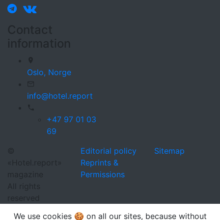
Contact
information
Oslo,
Norge
info@hotel.report
+47 97 01 03
69
©
Editorial policy
Sitemap
«Hotel.report»
Reprints &
magazine
Permissions
All rights
reserved
We use cookies 🍪 on all our sites, because without