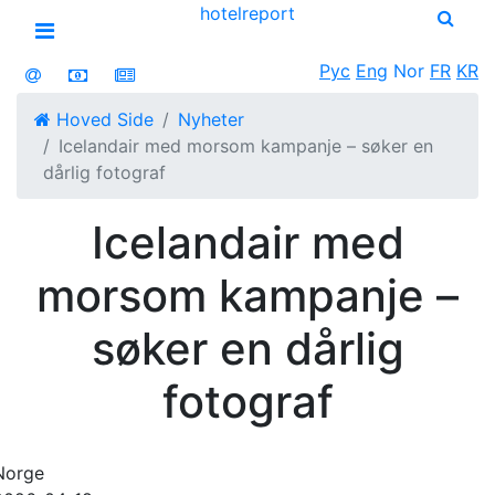
hotel
report
Open menu
Рус
Eng
Nor
FR
KR
Hoved Side
Nyheter
Icelandair med morsom kampanje – søker en
dårlig fotograf
Icelandair med
morsom kampanje –
søker en dårlig
fotograf
Norge