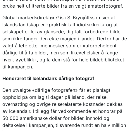
bruke helt ufiltrerte bilder fra en valgt amatørfotograf.
Global markedsdirektør Gísli S. Brynjólfsson sier at
Islands landskap er «praktisk talt idiotsikkert» og at
selskapet er lei av glansede, digitalt forbedrede bilder
som ikke fanger den ekte magien i landet. Derfor har de
valgt å lete etter mennesker som er «uforbeholdent
dårlige til å ta bilder, men som likevel elsker å fange
hvert øyeblikk», og la dem stå for hele bildebiblioteket
til kampanjen.
Honoraret til Icelandairs dårlige fotograf
Den utvalgte «dårlige fotografen» får et planlagt
opphold på om lag ti dager på Island, der reise,
overnatting og øvrige reiserelaterte kostnader dekkes
av Icelandair. I tillegg får vedkommende et honorar på
50 000 amerikanske dollar for bilder, innhold og
deltakelse i kampanjen, tilsvarende rundt en halv million