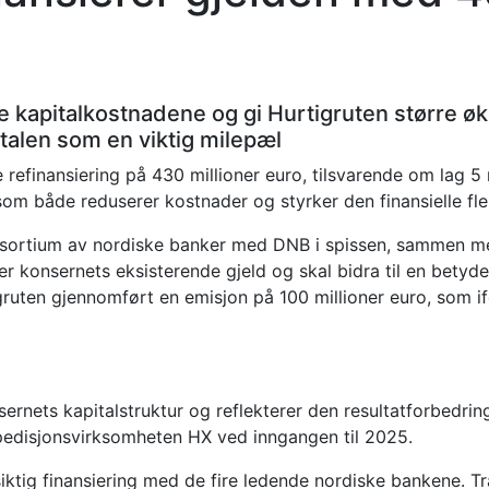
e kapitalkostnadene og gi Hurtigruten større 
talen som en viktig milepæl
refinansiering på 430 millioner euro, tilsvarende om lag 5 m
som både reduserer kostnader og styrker den finansielle fle
konsortium av nordiske banker med DNB i spissen, sammen 
ter konsernets eksisterende gjeld og skal bidra til en betyde
ruten gjennomført en emisjon på 100 millioner euro, som if
sernets kapitalstruktur og reflekterer den resultatforbedr
kspedisjonsvirksomheten HX ved inngangen til 2025.
iktig finansiering med de fire ledende nordiske bankene. Tr