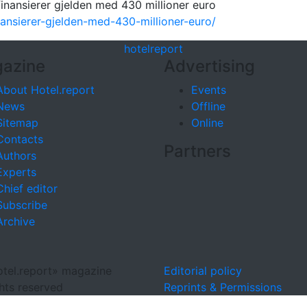
finansierer gjelden med 430 millioner euro
inansierer-gjelden-med-430-millioner-euro/
hotel
report
azine
Advertising
About Hotel.report
Events
News
Offline
Sitemap
Online
Contacts
Partners
Authors
Experts
Chief editor
Subscribe
Archive
tel.report» magazine
Editorial policy
ghts reserved
Reprints & Permissions