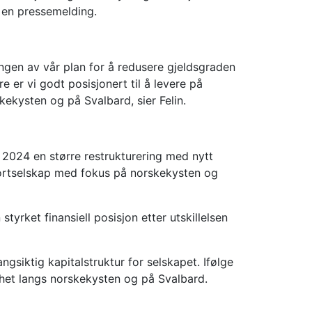
i en pressemelding.
ingen av vår plan for å redusere gjeldsgraden
e er vi godt posisjonert til å levere på
skekysten og på Svalbard, sier Felin.
i 2024 en større restrukturering med nytt
sportselskap med fokus på norskekysten og
tyrket finansiell posisjon etter utskillelsen
gsiktig kapitalstruktur for selskapet. Ifølge
somhet langs norskekysten og på Svalbard.