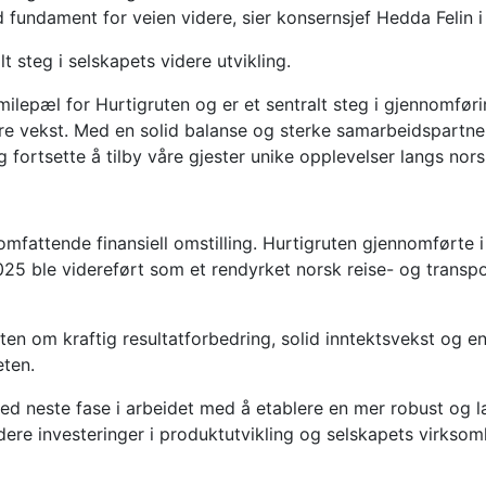
d fundament for veien videre, sier konsernsjef Hedda Felin 
t steg i selskapets videre utvikling.
milepæl for Hurtigruten og er et sentralt steg i gjennomfør
dere vekst. Med en solid balanse og sterke samarbeidspartner
og fortsette å tilby våre gjester unike opplevelser langs nor
mfattende finansiell omstilling. Hurtigruten gjennomførte 
 2025 ble videreført som et rendyrket norsk reise- og tran
en om kraftig resultatforbedring, solid inntektsvekst og en s
eten.
d neste fase i arbeidet med å etablere en mer robust og lan
 videre investeringer i produktutvikling og selskapets virk