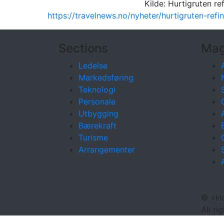
Kilde: Hurtigruten re
https://travelnews.no/nyheter/hurtigruten-ref
Sections
Mag
Ledelse
Markedsføring
Teknologi
Personale
Utbygging
Bærekraft
Turisme
Arrangementer
©
«Ho
All ri