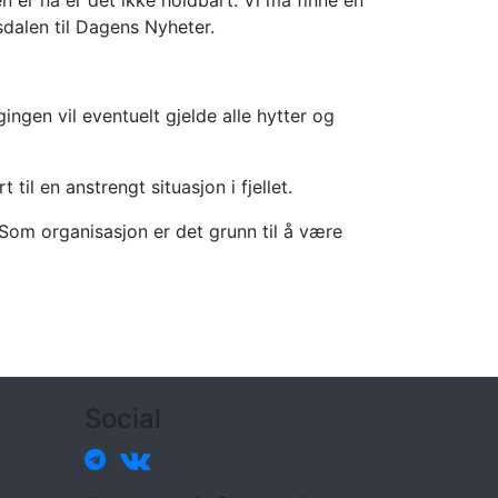
nen er nå er det ikke holdbart. Vi må finne en
sdalen til Dagens Nyheter.
ngen vil eventuelt gjelde alle hytter og
il en anstrengt situasjon i fjellet.
. Som organisasjon er det grunn til å være
Social