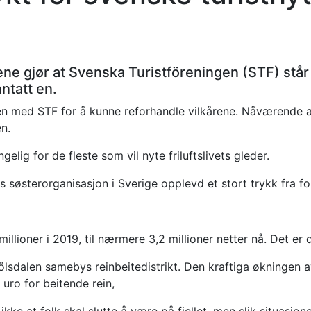
ene gjør at Svenska Turistföreningen (STF) står i
ntatt en.
en med STF for å kunne reforhandle vilkårene. Nåværende a
en.
elig for de fleste som vil nyte friluftslivets gleder.
 søsterorganisasjon i Sverige opplevd et stort trykk fra folk
millioner i 2019, til nærmere 3,2 millioner netter nå. Det er
dölsdalen samebys reinbeitedistrikt. Den kraftiga økningen a
uro for beitende rein,