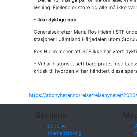
– Det er for mange på for lite område. Vi vill
løsning. Fjellene er store og alle må ikke v
- Ikke dyktige nok
Generalsekretær Maria Ros Hjelm i STF under
stasjoner i Jämtland Härjedalen utom Storulv
Ros Hjelm mener att STF ikke har vært dyktig 
– Vi har historiskt sett bare pratet med Läns
kritisk til hvordan vi har håndtert disse spør
https://abcnyheter.no/reise/reisenyheter/2023
Sections
Mag
Ledelse
Markedsføring