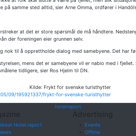
 ikke at folk skal slutte å være på fjellet, men slik situasjo
ære på samme sted alltid, sier Arne Omma, ordfører i Handöl
streker at det er store spørsmål de må håndtere. Nedstengi
ån der foreningen eier grunnen selv.
nok til å opprettholde dialog med samebyene. Det har ført t
styrelsen, mens det er samebyene vil er nabio med i fjellet
smålene tidligere, sier Ros Hjelm til DN.
Kilde: Frykt for svenske turisthytter
/05/09/195921337/frykt-for-svenske-turisthytter
hotel
report
azine
Advertising
About Hotel.report
Events
News
Offline