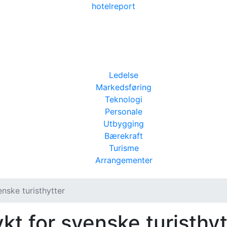
hotel
report
Ledelse
Markedsføring
Teknologi
Personale
Utbygging
Bærekraft
Turisme
Arrangementer
enske turisthytter
ykt for svenske turisthyt