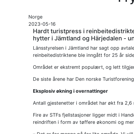
Norge
2023-05-16
Hardt turistpress i reinbeitedistrikt
hytter i Jämtland og Härjedalen - un
Länsstyrelsen i Jämtland har sagt opp avtal
reinbeitedistriktene ble inngått for 25 år sid
Området er ekstremt populært, og lett tilgjeng
De siste årene har Den norske Turistforenings
Eksplosiv økning i overnattinger
Antall gjestenetter i området har økt fra 2,6 
Fire av STFs fjellstasjoner ligger midt i Han
reindriften i form av tøffere økonomi og mer 