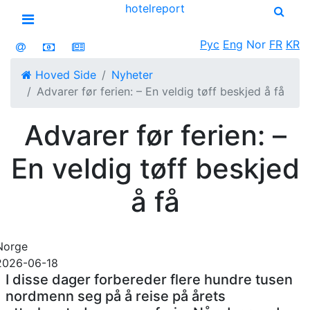
hotel
report
Open menu
Рус
Eng
Nor
FR
KR
Hoved Side
Nyheter
Advarer før ferien: – En veldig tøff beskjed å få
Advarer før ferien: –
En veldig tøff beskjed
å få
Norge
2026-06-18
I disse dager forbereder flere hundre tusen
nordmenn seg på å reise på årets