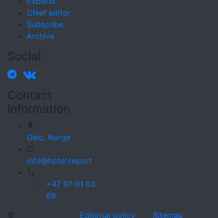
Experts
Chief editor
Subscribe
Archive
Social
Contact
information
Oslo,
Norge
info@hotel.report
+47 97 01 03
69
©
Editorial policy
Sitemap