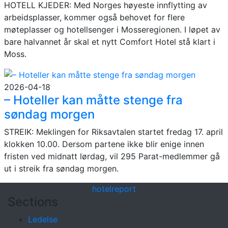
HOTELL KJEDER: Med Norges høyeste innflytting av
arbeidsplasser, kommer også behovet for flere
møteplasser og hotellsenger i Mosseregionen. I løpet av
bare halvannet år skal et nytt Comfort Hotel stå klart i
Moss.
2026-04-18
– Hoteller kan måtte stenge fra
søndag morgen
STREIK: Meklingen for Riksavtalen startet fredag 17. april
klokken 10.00. Dersom partene ikke blir enige innen
fristen ved midnatt lørdag, vil 295 Parat-medlemmer gå
ut i streik fra søndag morgen.
hotel
report
Sections
Ledelse