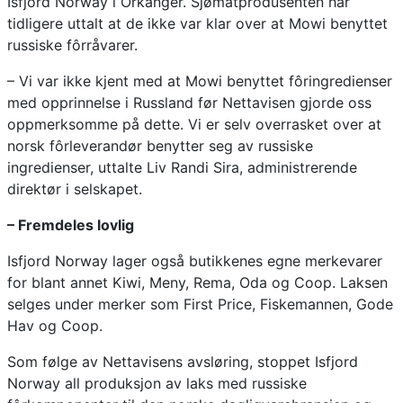
Isfjord Norway i Orkanger. Sjømatprodusenten har
tidligere uttalt at de ikke var klar over at Mowi benyttet
russiske fôrråvarer.
– Vi var ikke kjent med at Mowi benyttet fôringredienser
med opprinnelse i Russland før Nettavisen gjorde oss
oppmerksomme på dette. Vi er selv overrasket over at
norsk fôrleverandør benytter seg av russiske
ingredienser, uttalte Liv Randi Sira, administrerende
direktør i selskapet.
– Fremdeles lovlig
Isfjord Norway lager også butikkenes egne merkevarer
for blant annet Kiwi, Meny, Rema, Oda og Coop. Laksen
selges under merker som First Price, Fiskemannen, Gode
Hav og Coop.
Som følge av Nettavisens avsløring, stoppet Isfjord
Norway all produksjon av laks med russiske