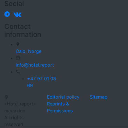
Social
Contact
information
Oslo,
Norge
info@hotel.report
+47 97 01 03
69
©
Editorial policy
Sitemap
«Hotel.report»
Reprints &
magazine
Permissions
All rights
reserved