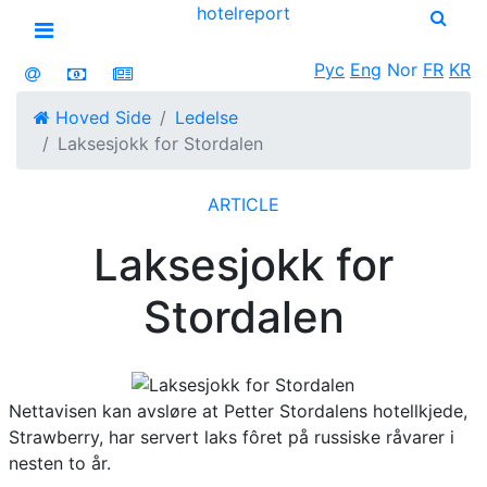
hotel
report
Open menu
Рус
Eng
Nor
FR
KR
Hoved Side
Ledelse
Laksesjokk for Stordalen
ARTICLE
Laksesjokk for
Stordalen
Nettavisen kan avsløre at Petter Stordalens hotellkjede,
Strawberry, har servert laks fôret på russiske råvarer i
nesten to år.