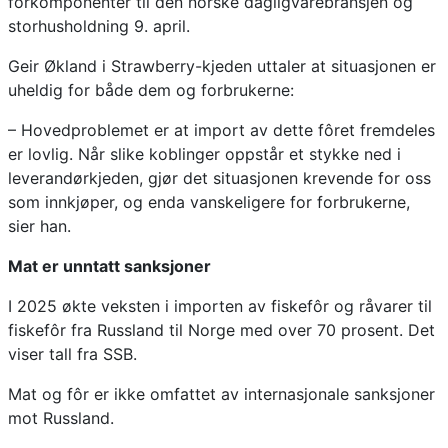
fôrkomponenter til den norske dagligvarebransjen og
storhusholdning 9. april.
Geir Økland i Strawberry-kjeden uttaler at situasjonen er
uheldig for både dem og forbrukerne:
– Hovedproblemet er at import av dette fôret fremdeles
er lovlig. Når slike koblinger oppstår et stykke ned i
leverandørkjeden, gjør det situasjonen krevende for oss
som innkjøper, og enda vanskeligere for forbrukerne,
sier han.
Mat er unntatt sanksjoner
I 2025 økte veksten i importen av fiskefôr og råvarer til
fiskefôr fra Russland til Norge med over 70 prosent. Det
viser tall fra SSB.
Mat og fôr er ikke omfattet av internasjonale sanksjoner
mot Russland.