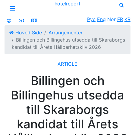
hotel
report
Open menu
Рус
Eng
Nor
FR
KR
Hoved Side
Arrangementer
Billingen och Billingehus utsedda till Skaraborgs
kandidat till Årets Hållbarhetskliv 2026
ARTICLE
Billingen och
Billingehus utsedda
till Skaraborgs
kandidat till Årets