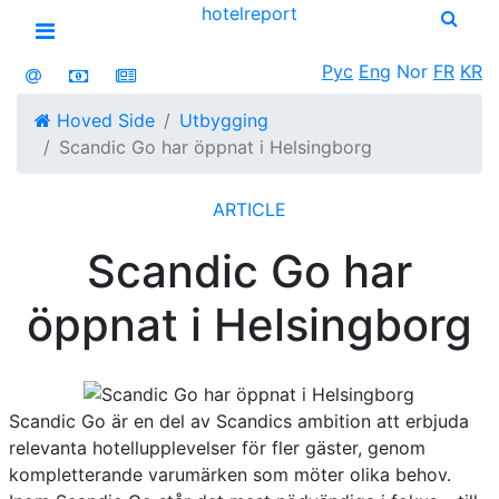
hotel
report
Open menu
Рус
Eng
Nor
FR
KR
Hoved Side
Utbygging
Scandic Go har öppnat i Helsingborg
ARTICLE
Scandic Go har
öppnat i Helsingborg
Scandic Go är en del av Scandics ambition att erbjuda
relevanta hotellupplevelser för fler gäster, genom
kompletterande varumärken som möter olika behov.