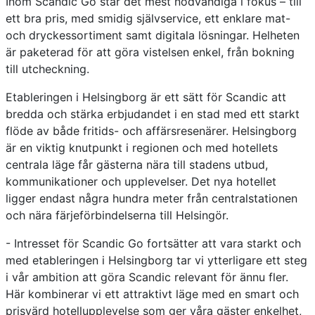
Inom Scandic Go står det mest nödvändiga i fokus – till
ett bra pris, med smidig självservice, ett enklare mat-
och dryckessortiment samt digitala lösningar. Helheten
är paketerad för att göra vistelsen enkel, från bokning
till utcheckning.
Etableringen i Helsingborg är ett sätt för Scandic att
bredda och stärka erbjudandet i en stad med ett starkt
flöde av både fritids- och affärsresenärer. Helsingborg
är en viktig knutpunkt i regionen och med hotellets
centrala läge får gästerna nära till stadens utbud,
kommunikationer och upplevelser. Det nya hotellet
ligger endast några hundra meter från centralstationen
och nära färjeförbindelserna till Helsingör.
- Intresset för Scandic Go fortsätter att vara starkt och
med etableringen i Helsingborg tar vi ytterligare ett steg
i vår ambition att göra Scandic relevant för ännu fler.
Här kombinerar vi ett attraktivt läge med en smart och
prisvärd hotellupplevelse som ger våra gäster enkelhet,