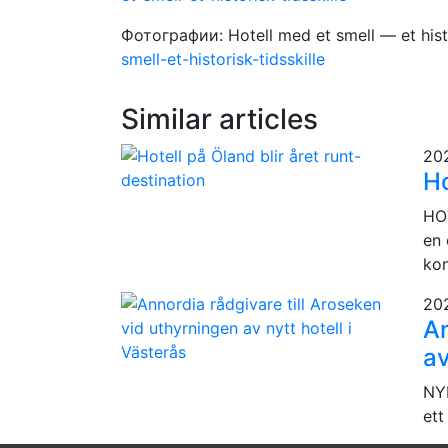
Фотографии: Hotell med et smell — et histo
smell-et-historisk-tidsskille
Similar articles
20
Ho
HOT
en 
kon
20
An
av
NYE
ett