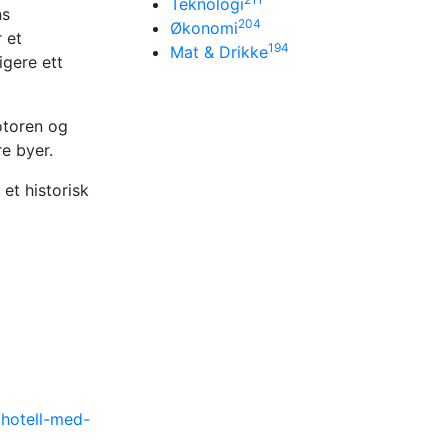
Teknologi
ns
204
Økonomi
 et
194
Mat & Drikke
igere ett
motoren og
re byer.
et historisk
/hotell-med-