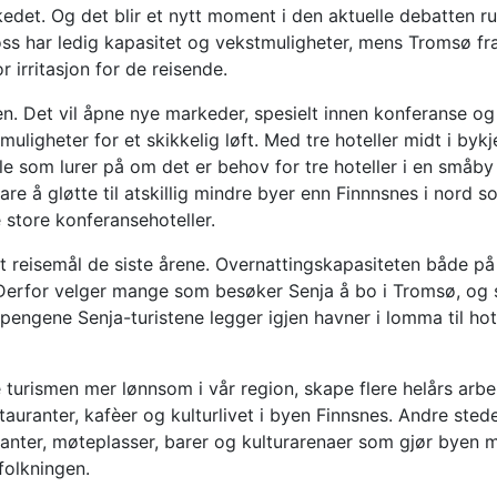
kedet. Og det blir et nytt moment i den aktuelle debatten r
oss har ledig kapasitet og vekstmuligheter, mens Tromsø fr
r irritasjon for de reisende.
ionen. Det vil åpne nye markeder, spesielt innen konferanse og
uligheter for et skikkelig løft. Med tre hoteller midt i bykj
le som lurer på om det er behov for tre hoteller i en småby
e å gløtte til atskillig mindre byer enn Finnnsnes i nord 
e store konferansehoteller.
nalt reisemål de siste årene. Overnattingskapasiteten både p
. Derfor velger mange som besøker Senja å bo i Tromsø, og 
pengene Senja-turistene legger igjen havner i lomma til hot
e turismen mer lønnsom i vår region, skape flere helårs arbe
stauranter, kafèer og kulturlivet i byen Finnsnes. Andre stede
uranter, møteplasser, barer og kulturarenaer som gjør byen 
folkningen.