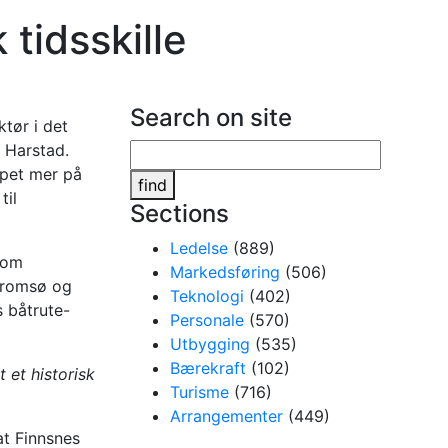
 tidsskille
Search on site
ktør i det
 Harstad.
ppet mer på
find
til
Sections
Ledelse
(889)
 som
Markedsføring
(506)
 Tromsø og
Teknologi
(402)
s båtrute-
Personale
(570)
Utbygging
(535)
Bærekraft
(102)
 et historisk
Turisme
(716)
Arrangementer
(449)
at Finnsnes