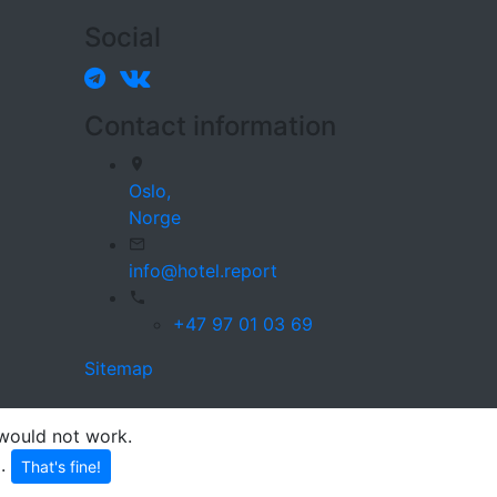
Social
Contact information
Oslo,
Norge
info@hotel.report
+47 97 01 03 69
Sitemap
 would not work.
p
.
That's fine!