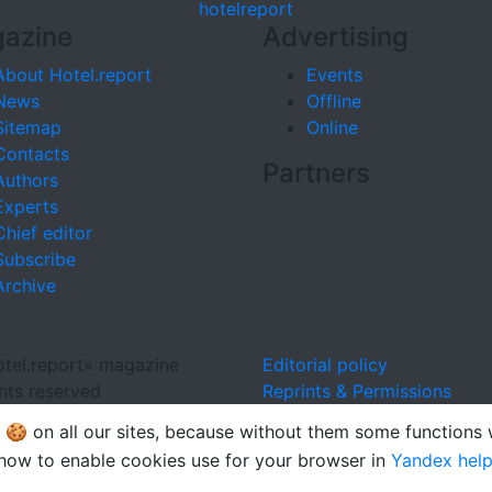
hotel
report
azine
Advertising
About Hotel.report
Events
News
Offline
Sitemap
Online
Contacts
Partners
Authors
Experts
Chief editor
Subscribe
Archive
tel.report» magazine
Editorial policy
ghts reserved
Reprints & Permissions
🍪 on all our sites, because without them some functions
how to enable cookies use for your browser in
Yandex hel