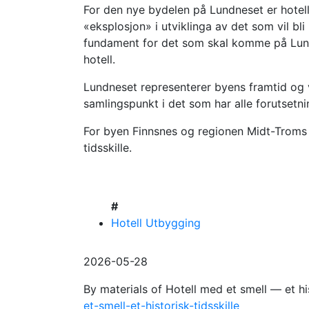
For den nye bydelen på Lundneset er hotellet
«eksplosjon» i utviklinga av det som vil bl
fundament for det som skal komme på Lundne
hotell.
Lundneset representerer byens framtid og ve
samlingspunkt i det som har alle forutsetnin
For byen Finnsnes og regionen Midt-Troms 
tidsskille.
#
Hotell Utbygging
2026-05-28
By materials of Hotell med et smell — et his
et-smell-et-historisk-tidsskille