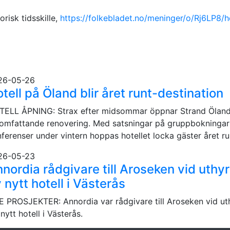
risk tidsskille,
https://folkebladet.no/meninger/o/Rj6LP8/h
26-05-26
tell på Öland blir året runt-destination
ELL ÅPNING: Strax efter midsommar öppnar Strand Öland 
omfattande renovering. Med satsningar på gruppbokningar
ferenser under vintern hoppas hotellet locka gäster året ru
26-05-23
nordia rådgivare till Aroseken vid uthy
 nytt hotell i Västerås
 PROSJEKTER: Annordia var rådgivare till Aroseken vid ut
 nytt hotell i Västerås.