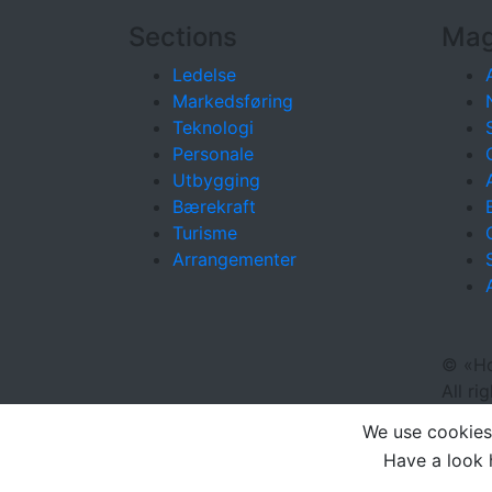
Sections
Mag
Ledelse
Markedsføring
Teknologi
Personale
Utbygging
Bærekraft
Turisme
Arrangementer
©
«Ho
All ri
We use cookies 
Have a look 