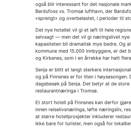
også blir interessant for det nasjonale mar
Bardufoss vs. Tromsø lufthavn, der Barduf
«sprengt» og overbelastet, i perioder til sto
Det nye hotellet vil gi et løft til hele reg
selvsagt — men det vil gi næringslivet nye m
kapasiteten bli dramatisk mye bedre. Og al
kommune med 15.000 innbyggere, er det bar
og Kirkenes, som i en årrekke har hatt fler
Senja er blitt et langt sterkere internasjo
og på Finnsnes er for liten i høysesongen
dagsbesøk på Senja. Det betyr at de store 
restaurantnæringa i Tromsø.
Et stort hotell på Finnsnes kan derfor gjør
innen reiselivsnæringa, løfte næringsliv, re
at større hotellprosjekter inkluderer resta
ikke bare for turister, men også for lokalbe