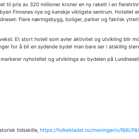
 til pris av 320 millioner kroner en ny rakett i en fleretrin
i byen Finnsnes nye og kanskje viktigste sentrum. Hotellet er
set: Flere næringsbygg, boliger, parker og faktisk ytterl
kst. Et stort hotell som avler aktivitet og utvikling blir 
ger for å bli en sydende bydel man bare ser i atskillig stør
markerer nyhotellet og utviklinga av bydelen på Lundneset 
torisk tidsskille,
https://folkebladet.no/meninger/o/Rj6LP8