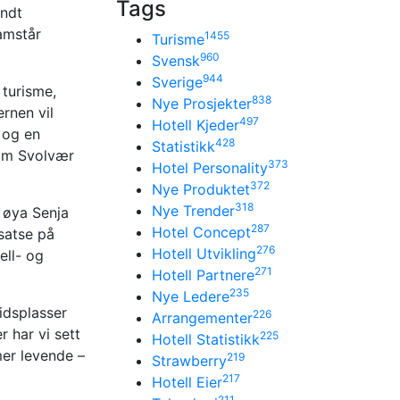
Tags
undt
amstår
1455
Turisme
960
Svensk
944
Sverige
 turisme,
838
Nye Prosjekter
ernen vil
497
Hotell Kjeder
 og en
428
Statistikk
som Svolvær
373
Hotel Personality
372
Nye Produktet
318
Nye Trender
å øya Senja
287
Hotel Concept
satse på
276
Hotell Utvikling
ell- og
271
Hotell Partnere
235
Nye Ledere
idsplasser
226
Arrangementer
r har vi sett
225
Hotell Statistikk
mer levende –
219
Strawberry
217
Hotell Eier
211