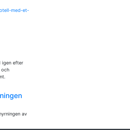
otell-med-et-
igen efter
 och
nt.
rningen
hyrningen av