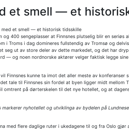
 et smell — et historisk
 og 400 sengeplasser at Finnsnes plutselig blir en seriøs a
 i Troms i dag domineres fullstendig av Tromsø og delvis
et seg ut av store deler av dette markedet, og det har dry
ord — og noen nordnorske aktører velger faktisk legge sine 
 vil Finnsnes kunne ta imot det aller meste av konferanser
 det tale til Finnsnes sin fordel at byen ligger midt mellom
il omtrent på dørterskelen til det nye hotellet, og at dagen
markerer nyhotellet og utviklinga av bydelen på Lundneset
na med flere daglige ruter i ukedagene til og fra Oslo gjør 