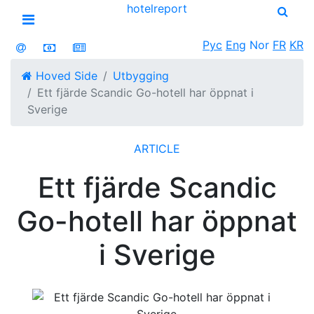
hotel
report
Open menu
Рус
Eng
Nor
FR
KR
Hoved Side
Utbygging
Ett fjärde Scandic Go-hotell har öppnat i
Sverige
ARTICLE
Ett fjärde Scandic
Go-hotell har öppnat
i Sverige