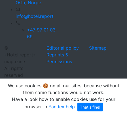
Oslo,
Norge
info@hotel.report
+47 97 01 03
69
©
Editorial policy
Sitemap
«Hotel.report»
Reprints &
magazine
Permissions
All rights
reserved
We use cookies 🍪 on all our sites, because without
them some functions would not work.
Have a look how to enable cookies use for your
browser in
Yandex help
.
That's fine!