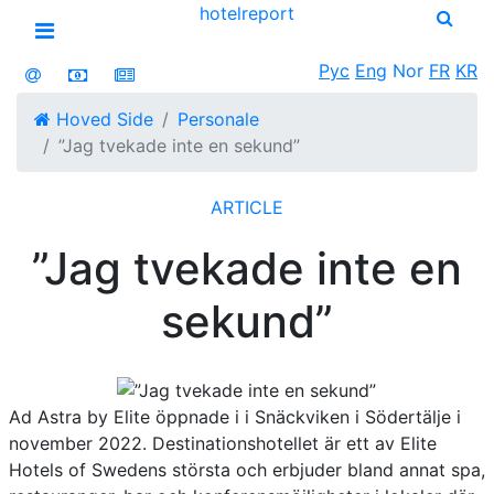
hotel
report
Open menu
Рус
Eng
Nor
FR
KR
Hoved Side
Personale
”Jag tvekade inte en sekund”
ARTICLE
”Jag tvekade inte en
sekund”
Ad Astra by Elite öppnade i i Snäckviken i Södertälje i
november 2022. Destinationshotellet är ett av Elite
Hotels of Swedens största och erbjuder bland annat spa,