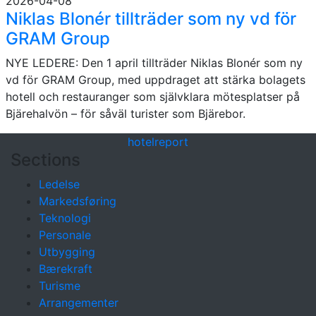
2026-04-08
Niklas Blonér tillträder som ny vd för
GRAM Group
NYE LEDERE: Den 1 april tillträder Niklas Blonér som ny
vd för GRAM Group, med uppdraget att stärka bolagets
hotell och restauranger som självklara mötesplatser på
Bjärehalvön – för såväl turister som Bjärebor.
hotel
report
Sections
Ledelse
Markedsføring
Teknologi
Personale
Utbygging
Bærekraft
Turisme
Arrangementer